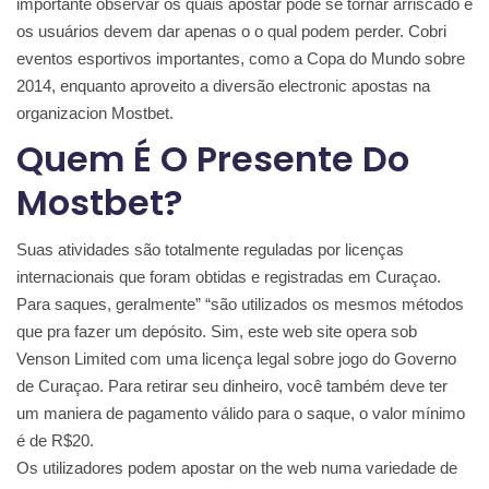
importante observar os quais apostar pode se tornar arriscado e
os usuários devem dar apenas o o qual podem perder. Cobri
eventos esportivos importantes, como a Copa do Mundo sobre
2014, enquanto aproveito a diversão electronic apostas na
organizacion Mostbet.
Quem É O Presente Do
Mostbet?
Suas atividades são totalmente reguladas por licenças
internacionais que foram obtidas e registradas em Curaçao.
Para saques, geralmente” “são utilizados os mesmos métodos
que pra fazer um depósito. Sim, este web site opera sob
Venson Limited com uma licença legal sobre jogo do Governo
de Curaçao. Para retirar seu dinheiro, você também deve ter
um maniera de pagamento válido para o saque, o valor mínimo
é de R$20.
Os utilizadores podem apostar on the web numa variedade de