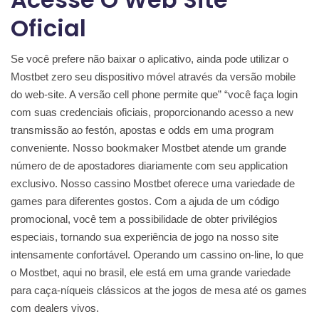
Oficial
Se você prefere não baixar o aplicativo, ainda pode utilizar o
Mostbet zero seu dispositivo móvel através da versão mobile
do web-site. A versão cell phone permite que” “você faça login
com suas credenciais oficiais, proporcionando acesso a new
transmissão ao festón, apostas e odds em uma program
conveniente. Nosso bookmaker Mostbet atende um grande
número de de apostadores diariamente com seu application
exclusivo. Nosso cassino Mostbet oferece uma variedade de
games para diferentes gostos. Com a ajuda de um código
promocional, você tem a possibilidade de obter privilégios
especiais, tornando sua experiência de jogo na nosso site
intensamente confortável. Operando um cassino on-line, lo que
o Mostbet, aqui no brasil, ele está em uma grande variedade
para caça-níqueis clássicos at the jogos de mesa até os games
com dealers vivos.