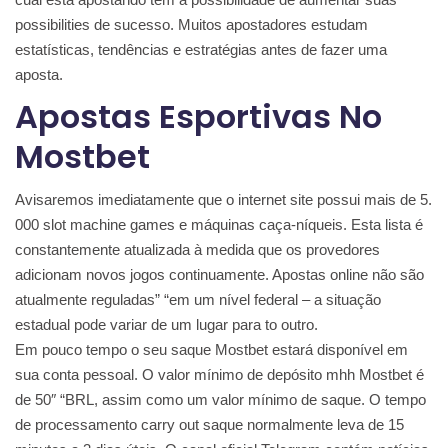
possibilities de sucesso. Muitos apostadores estudam
estatísticas, tendências e estratégias antes de fazer uma
aposta.
Apostas Esportivas No
Mostbet
Avisaremos imediatamente que o internet site possui mais de 5.
000 slot machine games e máquinas caça-níqueis. Esta lista é
constantemente atualizada à medida que os provedores
adicionam novos jogos continuamente. Apostas online não são
atualmente reguladas” “em um nível federal – a situação
estadual pode variar de um lugar para to outro.
Em pouco tempo o seu saque Mostbet estará disponível em
sua conta pessoal. O valor mínimo de depósito mhh Mostbet é
de 50″ “BRL, assim como um valor mínimo de saque. O tempo
de processamento carry out saque normalmente leva de 15