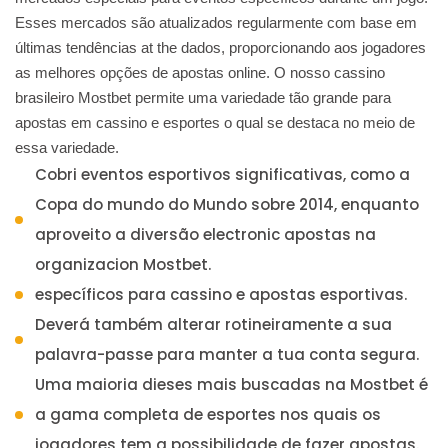
Esses mercados são atualizados regularmente com base em
últimas tendências at the dados, proporcionando aos jogadores
as melhores opções de apostas online. O nosso cassino
brasileiro Mostbet permite uma variedade tão grande para
apostas em cassino e esportes o qual se destaca no meio de
essa variedade.
Cobri eventos esportivos significativas, como a
Copa do mundo do Mundo sobre 2014, enquanto
aproveito a diversão electronic apostas na
organizacion Mostbet.
específicos para cassino e apostas esportivas.
Deverá também alterar rotineiramente a sua
palavra-passe para manter a tua conta segura.
Uma maioria dieses mais buscadas na Mostbet é
a gama completa de esportes nos quais os
jogadores tem a possibilidade de fazer apostas.