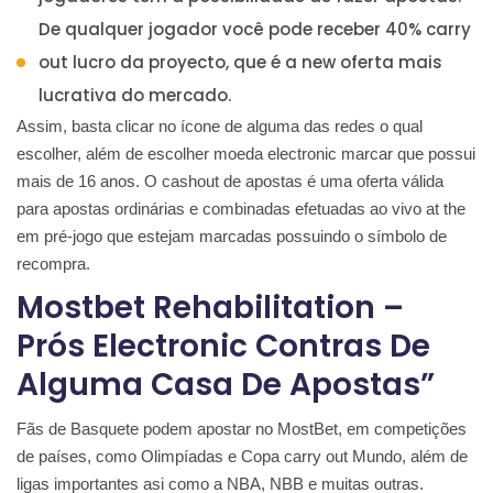
De qualquer jogador você pode receber 40% carry
out lucro da proyecto, que é a new oferta mais
lucrativa do mercado.
Assim, basta clicar no ícone de alguma das redes o qual
escolher, além de escolher moeda electronic marcar que possui
mais de 16 anos. O cashout de apostas é uma oferta válida
para apostas ordinárias e combinadas efetuadas ao vivo at the
em pré-jogo que estejam marcadas possuindo o símbolo de
recompra.
Mostbet Rehabilitation –
Prós Electronic Contras De
Alguma Casa De Apostas”
Fãs de Basquete podem apostar no MostBet, em competições
de países, como Olimpíadas e Copa carry out Mundo, além de
ligas importantes asi como a NBA, NBB e muitas outras.