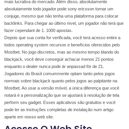
mais lucrativa do mercado. Além disso, absolutamente
absolutamente todo jogador pode sony ericsson tornar um
conjuge, mesmo que não tenha uma plataforma para colocar
backlinks. Para chegar ao último nível, um jogador não terá que
fazer cependant de 1. 1000 apostas.
Depois que sua conta for verificada, você terá acesso entire a
todos operating system recursos e benefícios oferecidos pelo
Mostbet. No jogo discretos, mas ao mesmo tempo blando do
blackjack, você deve conseguir achacar menos 21 pontos
enquanto o dealer nunca pode är anpassad för de 21.
Jogadores do Brasil comummente optam tanto pelos jogos
normais sobre blackjack quanto pelos jogos ao palpitante na
Mostbet. Ao usar a versão móvel, a única diferença que você
notará é a personalização que se ajustará à resolução de tela
perform seu gadget. Esses aplicativos são gratuitos e você
pode ler as instruções completas de instalação num artigo
aparte em nosso web site.
Acesse O Web Site