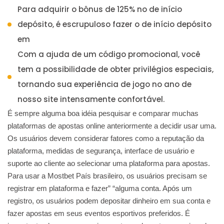
Para adquirir o bônus de 125% no de início
depósito, é escrupuloso fazer o de início depósito
em
Com a ajuda de um código promocional, você
tem a possibilidade de obter privilégios especiais,
tornando sua experiência de jogo no ano de
nosso site intensamente confortável.
É sempre alguma boa idéia pesquisar e comparar muchas
plataformas de apostas online anteriormente a decidir usar uma.
Os usuários devem considerar fatores como a reputação da
plataforma, medidas de segurança, interface de usuário e
suporte ao cliente ao selecionar uma plataforma para apostas.
Para usar a Mostbet País brasileiro, os usuários precisam se
registrar em plataforma e fazer” “alguma conta. Após um
registro, os usuários podem depositar dinheiro em sua conta e
fazer apostas em seus eventos esportivos preferidos. É