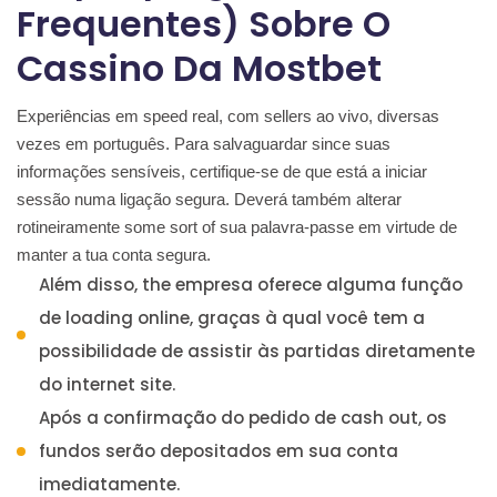
Frequentes) Sobre O
Cassino Da Mostbet
Experiências em speed real, com sellers ao vivo, diversas
vezes em português. Para salvaguardar since suas
informações sensíveis, certifique-se de que está a iniciar
sessão numa ligação segura. Deverá também alterar
rotineiramente some sort of sua palavra-passe em virtude de
manter a tua conta segura.
Além disso, the empresa oferece alguma função
de loading online, graças à qual você tem a
possibilidade de assistir às partidas diretamente
do internet site.
Após a confirmação do pedido de cash out, os
fundos serão depositados em sua conta
imediatamente.