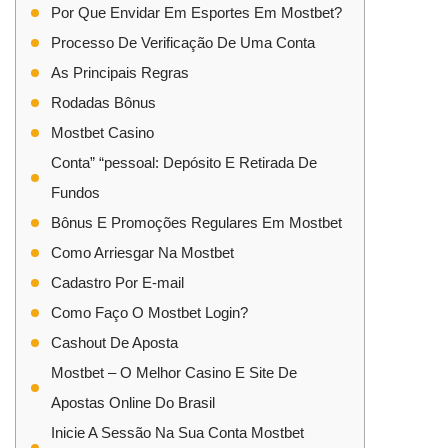
Por Que Envidar Em Esportes Em Mostbet?
Processo De Verificação De Uma Conta
As Principais Regras
Rodadas Bônus
Mostbet Casino
Conta” “pessoal: Depósito E Retirada De
Fundos
Bônus E Promoções Regulares Em Mostbet
Como Arriesgar Na Mostbet
Cadastro Por E-mail
Como Faço O Mostbet Login?
Cashout De Aposta
Mostbet – O Melhor Casino E Site De
Apostas Online Do Brasil
Inicie A Sessão Na Sua Conta Mostbet