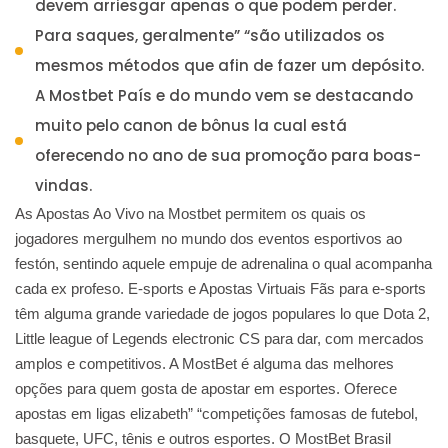
devem arriesgar apenas o que podem perder.
Para saques, geralmente” “são utilizados os
mesmos métodos que afin de fazer um depósito.
A Mostbet País e do mundo vem se destacando
muito pelo canon de bônus la cual está
oferecendo no ano de sua promoção para boas-
vindas.
As Apostas Ao Vivo na Mostbet permitem os quais os
jogadores mergulhem no mundo dos eventos esportivos ao
festón, sentindo aquele empuje de adrenalina o qual acompanha
cada ex profeso. E-sports e Apostas Virtuais Fãs para e-sports
têm alguma grande variedade de jogos populares lo que Dota 2,
Little league of Legends electronic CS para dar, com mercados
amplos e competitivos. A MostBet é alguma das melhores
opções para quem gosta de apostar em esportes. Oferece
apostas em ligas elizabeth” “competições famosas de futebol,
basquete, UFC, tênis e outros esportes. O MostBet Brasil