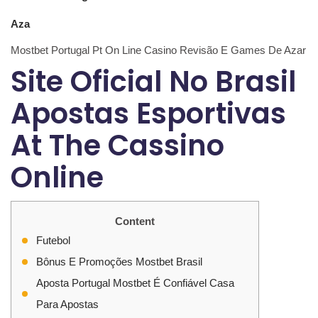
Aza
Mostbet Portugal Pt On Line Casino Revisão E Games De Azar
Site Oficial No Brasil
Apostas Esportivas
At The Cassino
Online
Content
Futebol
Bônus E Promoções Mostbet Brasil
Aposta Portugal Mostbet É Confiável Casa
Para Apostas