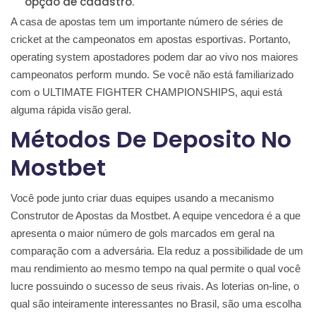
opção de cadastro.
A casa de apostas tem um importante número de séries de
cricket at the campeonatos em apostas esportivas. Portanto,
operating system apostadores podem dar ao vivo nos maiores
campeonatos perform mundo. Se você não está familiarizado
com o ULTIMATE FIGHTER CHAMPIONSHIPS, aqui está
alguma rápida visão geral.
Métodos De Deposito No
Mostbet
Você pode junto criar duas equipes usando a mecanismo
Construtor de Apostas da Mostbet. A equipe vencedora é a que
apresenta o maior número de gols marcados em geral na
comparação com a adversária. Ela reduz a possibilidade de um
mau rendimiento ao mesmo tempo na qual permite o qual você
lucre possuindo o sucesso de seus rivais. As loterias on-line, o
qual são inteiramente interessantes no Brasil, são uma escolha