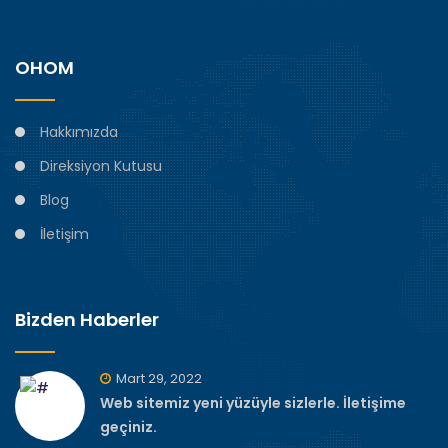
OHOM
Hakkımızda
Direksiyon Kutusu
Blog
İletişim
Bizden Haberler
Mart 29, 2022
Web sitemiz yeni yüzüyle sizlerle. İletişime
geçiniz.